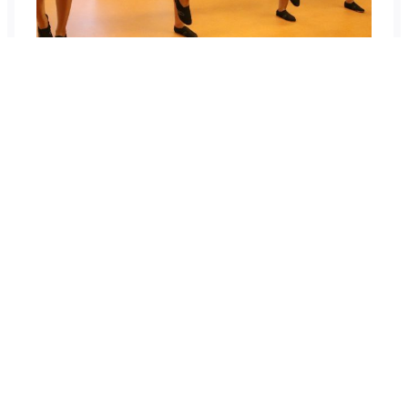
Marschtanz
Zur Eröffnungsprunksitzung zeigten unseren
Junioren, dass auch eine kleine Mannschaft beste
Unterhaltung bieten kann. Mit neuen Kostümen,
von Marineuniformen inspiriert, zeigten sie stolz
ihren Marschtanz.
11. November 2018