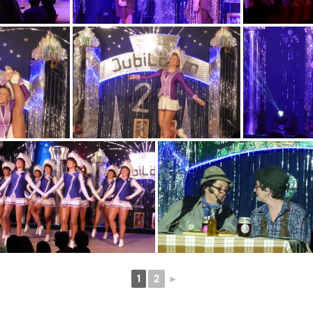
1
2
►