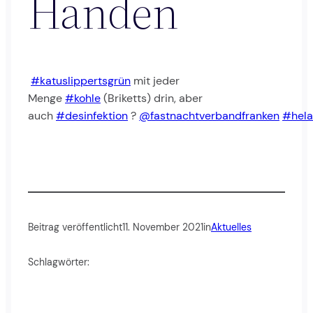
Händen
#katuslippertsgrün
mit jeder
Menge
#kohle
(Briketts) drin, aber
auch
#desinfektion
?
@fastnachtverbandfranken
#hel
Beitrag veröffentlicht
11. November 2021
in
Aktuelles
Schlagwörter: