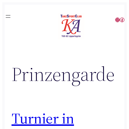
Zum
Inhalt
Instagram
Facebook
springen
Prinzengarde
Turnier in