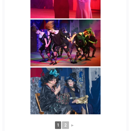
1
2
►