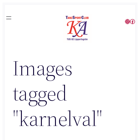
Zum
Inhalt
Instagram
Facebook
springen
Images
tagged
"karnelval"